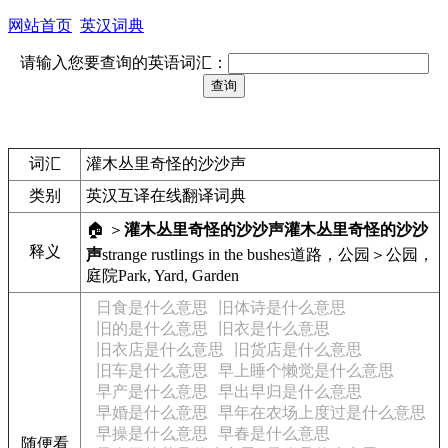
网站首页
英汉词典
请输入您要查询的英语词汇：
词汇
灌木丛里奇怪的沙沙声
类别
英汉互译在线翻译词典
🏠 ＞
灌木丛里奇怪的沙沙声
灌木丛里奇怪的沙沙
释义
声
strange rustlings in the bushes
道路，公园＞公园，
庭院
Park, Yard, Garden
日食是什么意思
旧体诗是什么意思
旧的是什么意思
旧衣是什么意思
旧衣店是什么意思
旧货店是什么意思
旧车是什么意思
早上睡个懒觉是什么意思
早产是什么意思
早出早归是什么意思
早婚是什么意思
早年在农场上度过是什么意思
早操是什么意思
早春是什么意思
随便看