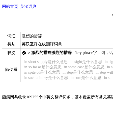
网站首页
英汉词典
词汇
激烈的措辞
类别
英汉互译在线翻译词典
🏠 ＞
激烈的措辞
激烈的措辞
a fiery phrase
字，词，
释义
in short supply是什么意思
in sight是什么意思
in 
in so far as是什么意思
in some case是什么意思
in
随便看
in spite of是什么意思
in step是什么意思
in step
in such a hurry是什么意思
in sum是什么意思
in 
菌痕网共收录109255个中英文翻译词条，基本覆盖所有常