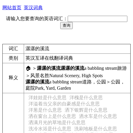
网站首页
英汉词典
请输入您要查询的英语词汇：
词汇
潺潺的溪流
类别
英汉互译在线翻译词典
🏠 ＞
潺潺的溪流
潺潺的溪流
a babbling stream
旅游
＞风景名胜
Natural Scenery, High Spots
释义
潺潺的溪流
a babbling stream
道路，公园＞公园，
庭院
Park, Yard, Garden
洋娃娃是什么意思
洋槐是什么意思
洋溢着当父亲的自豪感是什么意思
洋葱是什么意思
洒下银辉是什么意思
洒在窗台上是什么意思
洒水车是什么意思
洒满月光的草地是什么意思
洗冷水浴是什么意思
洗刷地板是什么意思