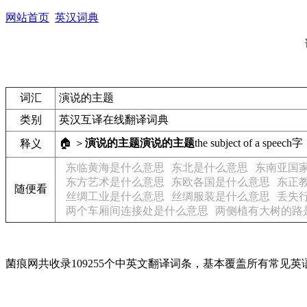
网站首页
英汉词典
词汇
演说的主题
类别
英汉互译在线翻译词典
🏠 ＞
演说的主题
演说的主题
the subject of a speech
字
释义
东临黄海是什么意思
东北是什么意思
东南亚国
东方艺术是什么意思
东欧各国是什么意思
东正
随便看
丝绸工业是什么意思
丝绸服装是什么意思
丢失
两个车厢间连接处是什么意思
两侧植有大树的路
菌痕网共收录109255个中英文翻译词条，基本覆盖所有常