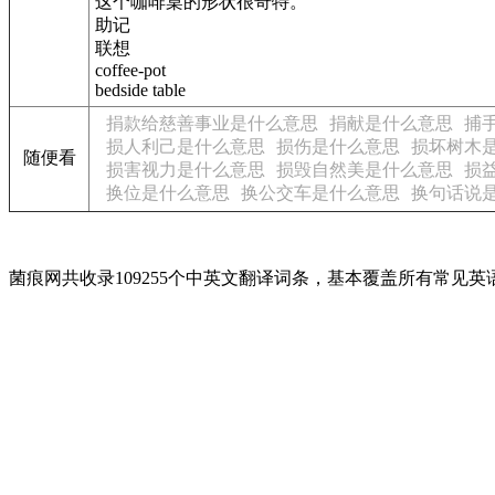
这个咖啡桌的形状很奇特。
助记
联想
coffee-pot
bedside table
捐款给慈善事业是什么意思
捐献是什么意思
捕
损人利己是什么意思
损伤是什么意思
损坏树木
随便看
损害视力是什么意思
损毁自然美是什么意思
损
换位是什么意思
换公交车是什么意思
换句话说
菌痕网共收录109255个中英文翻译词条，基本覆盖所有常