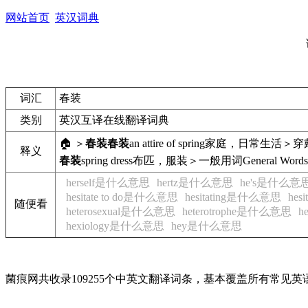
网站首页
英汉词典
词汇
春装
类别
英汉互译在线翻译词典
🏠 ＞
春装
春装
an attire of spring
家庭，日常生活＞穿
释义
春装
spring dress
布匹，服装＞一般用词
General Words
herself是什么意思
hertz是什么意思
he's是什么意
hesitate to do是什么意思
hesitating是什么意思
hes
随便看
heterosexual是什么意思
heterotrophe是什么意思
h
hexiology是什么意思
hey是什么意思
菌痕网共收录109255个中英文翻译词条，基本覆盖所有常