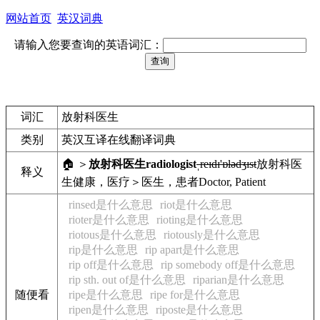
网站首页
英汉词典
请输入您要查询的英语词汇：
词汇
放射科医生
类别
英汉互译在线翻译词典
🏠 ＞
放射科医生
radiologist
ˌreɪdɪ'ɒlədʒɪst
放射科医
释义
生
健康，医疗＞医生，患者
Doctor, Patient
rinsed是什么意思
riot是什么意思
rioter是什么意思
rioting是什么意思
riotous是什么意思
riotously是什么意思
rip是什么意思
rip apart是什么意思
rip off是什么意思
rip somebody off是什么意思
rip sth. out of是什么意思
riparian是什么意思
随便看
ripe是什么意思
ripe for是什么意思
ripen是什么意思
riposte是什么意思