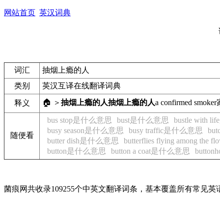
网站首页
英汉词典
词汇
抽烟上瘾的人
类别
英汉互译在线翻译词典
🏠 ＞
抽烟上瘾的人
抽烟上瘾的人
a confirmed smoker
释义
bus stop是什么意思
bust是什么意思
bustle with
busy season是什么意思
busy traffic是什么意思
bu
随便看
butter dish是什么意思
butterflies flying among t
button是什么意思
button a coat是什么意思
butto
菌痕网共收录109255个中英文翻译词条，基本覆盖所有常