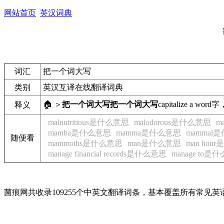
网站首页
英汉词典
词汇
把一个词大写
类别
英汉互译在线翻译词典
🏠 ＞
把一个词大写
把一个词大写
capitalize a word
字
释义
malnutritious是什么意思
malodorous是什么意思
m
mamba是什么意思
mamma是什么意思
mammal
随便看
mammoths是什么意思
man是什么意思
man hou
manage financial records是什么意思
manage to是
菌痕网共收录109255个中英文翻译词条，基本覆盖所有常