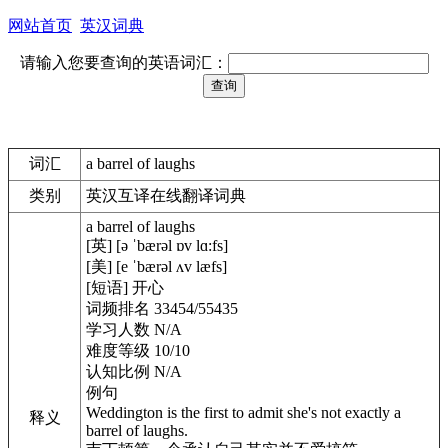
网站首页
英汉词典
请输入您要查询的英语词汇：
词汇
a barrel of laughs
类别
英汉互译在线翻译词典
a barrel of laughs
[英] [ə ˈbærəl ɒv lɑ:fs]
[美] [e ˈbærəl ʌv læfs]
[短语] 开心
词频排名 33454/55435
学习人数 N/A
难度等级 10/10
认知比例 N/A
例句
Weddington is the first to admit she's not exactly a
释义
barrel of laughs.