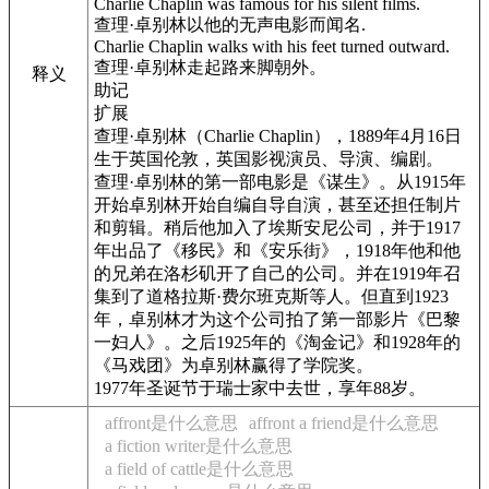
Charlie Chaplin was famous for his silent films.
查理·卓别林以他的无声电影而闻名.
Charlie Chaplin walks with his feet turned outward.
查理·卓别林走起路来脚朝外。
释义
助记
扩展
查理·卓别林（Charlie Chaplin），1889年4月16日
生于英国伦敦，英国影视演员、导演、编剧。
查理·卓别林的第一部电影是《谋生》。从1915年
开始卓别林开始自编自导自演，甚至还担任制片
和剪辑。稍后他加入了埃斯安尼公司，并于1917
年出品了《移民》和《安乐街》，1918年他和他
的兄弟在洛杉矶开了自己的公司。并在1919年召
集到了道格拉斯·费尔班克斯等人。但直到1923
年，卓别林才为这个公司拍了第一部影片《巴黎
一妇人》。之后1925年的《淘金记》和1928年的
《马戏团》为卓别林赢得了学院奖。
1977年圣诞节于瑞士家中去世，享年88岁。
affront是什么意思
affront a friend是什么意思
a fiction writer是什么意思
a field of cattle是什么意思