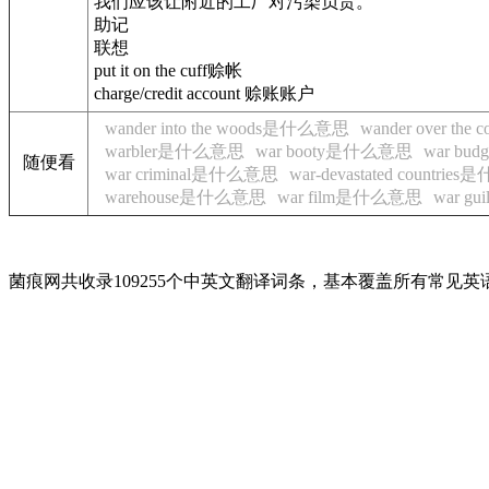
我们应该让附近的工厂对污染负责。
助记
联想
put it on the cuff赊帐
charge/credit account 赊账账户
wander into the woods是什么意思
wander over th
warbler是什么意思
war booty是什么意思
war b
随便看
war criminal是什么意思
war-devastated countri
warehouse是什么意思
war film是什么意思
war g
菌痕网共收录109255个中英文翻译词条，基本覆盖所有常