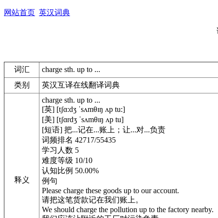
网站首页
英汉词典
词汇
charge sth. up to ...
类别
英汉互译在线翻译词典
charge sth. up to ...
[英] [tʃɑ:dʒ ˈsʌmθɪŋ ʌp tu:]
[美] [tʃɑrdʒ ˈsʌmθɪŋ ʌp tu]
[短语] 把...记在...账上；让...对...负责
词频排名 42717/55435
学习人数 5
难度等级 10/10
认知比例 50.00%
释义
例句
Please charge these goods up to our account.
请把这笔货款记在我们账上。
We should charge the pollution up to the factory nearby.