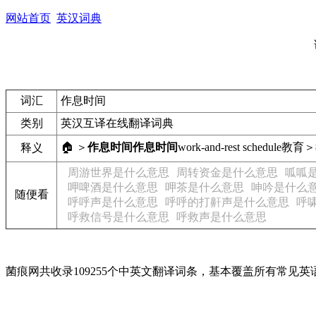
网站首页
英汉词典
词汇
作息时间
类别
英汉互译在线翻译词典
🏠 ＞
作息时间
作息时间
work-and-rest schedule
教育＞
释义
周游世界是什么意思
周转资金是什么意思
呱呱
呷啤酒是什么意思
呷茶是什么意思
呻吟是什么
随便看
呼呼声是什么意思
呼呼的打鼾声是什么意思
呼
呼救信号是什么意思
呼救声是什么意思
菌痕网共收录109255个中英文翻译词条，基本覆盖所有常