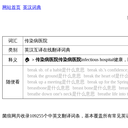
网站首页
英汉词典
词汇
传染病医院
类别
英汉互译在线翻译词典
🏠 ＞
传染病医院
传染病医院
infectious hospital
健康，
释义
break sb. of a habit是什么意思
break sb.'s confi
break the ground是什么意思
break the heart of
随便看
break up a meeting是什么意思
break up for the S
breastbone是什么意思
breast bone是什么意思
bre
breathe down one's neck是什么意思
breathe life i
菌痕网共收录109255个中英文翻译词条，基本覆盖所有常