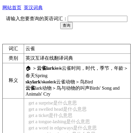
网站首页
英汉词典
请输入您要查询的英语词汇：
词汇
云雀
类别
英汉互译在线翻译词典
🏠 ＞
云雀
lark
lɑːk
云雀
时间，时代，季节，年龄＞
春天
Spring
释义
skylark
'skaɪlɑːk
云雀
动物＞鸟
Bird
云雀
lark
动物＞鸟与动物的叫声
Birds' Song and
Animals' Cry
get a surprise是什么意思
get a swelled head是什么意思
get a ticket是什么意思
get a tongue-lashing是什么意思
get a word in edgeways是什么意思