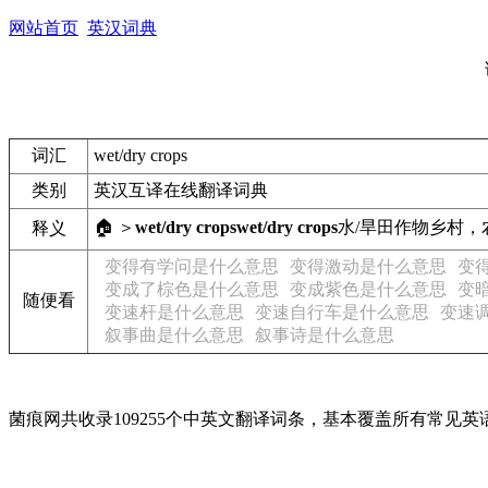
网站首页
英汉词典
词汇
wet/dry crops
类别
英汉互译在线翻译词典
🏠 ＞
wet/dry crops
wet/dry crops
水/旱田作物
乡村，
释义
变得有学问是什么意思
变得激动是什么意思
变
变成了棕色是什么意思
变成紫色是什么意思
变
随便看
变速杆是什么意思
变速自行车是什么意思
变速
叙事曲是什么意思
叙事诗是什么意思
菌痕网共收录109255个中英文翻译词条，基本覆盖所有常