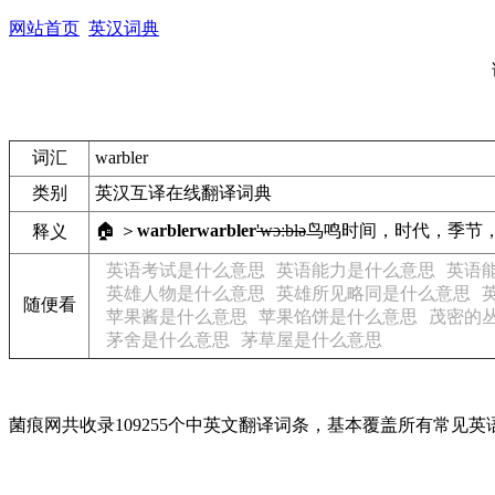
网站首页
英汉词典
词汇
warbler
类别
英汉互译在线翻译词典
🏠 ＞
warbler
warbler
'wɔːblə
鸟鸣
时间，时代，季节
释义
英语考试是什么意思
英语能力是什么意思
英语
英雄人物是什么意思
英雄所见略同是什么意思
随便看
苹果酱是什么意思
苹果馅饼是什么意思
茂密的
茅舍是什么意思
茅草屋是什么意思
菌痕网共收录109255个中英文翻译词条，基本覆盖所有常