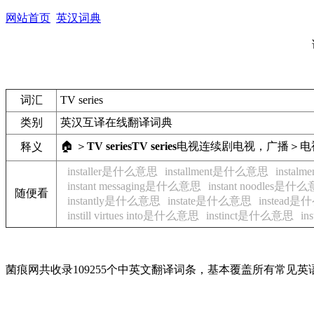
网站首页
英汉词典
词汇
TV series
类别
英汉互译在线翻译词典
🏠 ＞
TV series
TV series
电视连续剧
电视，广播＞电
释义
installer是什么意思
installment是什么意思
insta
instant messaging是什么意思
instant noodles是什
随便看
instantly是什么意思
instate是什么意思
instead
instill virtues into是什么意思
instinct是什么意思
in
菌痕网共收录109255个中英文翻译词条，基本覆盖所有常