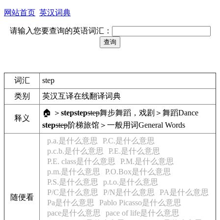
网站首页
英汉词典
请输入您要查询的英语词汇：
词汇
step
类别
英汉互译在线翻译词典
🏠 ＞
step
step
step
舞步
舞蹈，戏剧＞舞蹈
Dance
释义
step
step
阶梯
旅馆＞一般用词
General Words
p.a.是什么意思
P.C.是什么意思
p.c.b.是什么意思
P.E.是什么意思
P.E. class是什么意思
P.M.是什么意思
p.m.是什么意思
P.O.Box是什么意思
P.S.是什么意思
p.t.o.是什么意思
P/C是什么意思
P/N是什么意思
PA是什么意思
随便看
Pa是什么意思
Pablo Picasso是什么意思
pace是什么意思
pace of life是什么意思