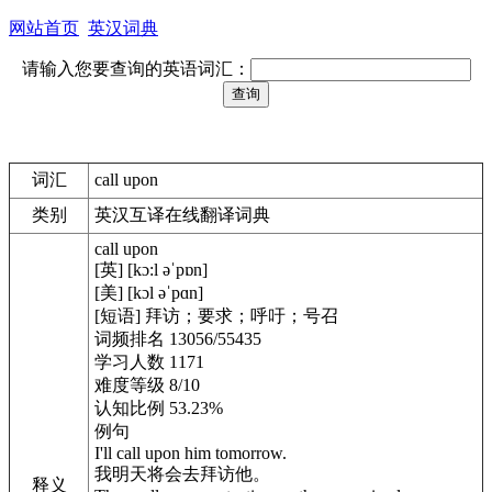
网站首页
英汉词典
请输入您要查询的英语词汇：
词汇
call upon
类别
英汉互译在线翻译词典
call upon
[英] [kɔ:l əˈpɒn]
[美] [kɔl əˈpɑn]
[短语] 拜访；要求；呼吁；号召
词频排名 13056/55435
学习人数 1171
难度等级 8/10
认知比例 53.23%
例句
I'll call upon him tomorrow.
我明天将会去拜访他。
释义