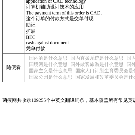
application of CAD technology
计算机辅助设计技术的应用
The payment term of this order is CAD.
这个订单的付款方式是交单付现
助记
扩展
BEC
cash against document
凭单付款
国内的是什么意思
国内直拨系统是什么意思
国
国境河是什么意思
国外散客旅游是什么意思
国
随便看
国家主义是什么意思
国家人口计划生育委员会是
国家公园是什么意思
国家发展和改革委员会是什
菌痕网共收录109255个中英文翻译词条，基本覆盖所有常