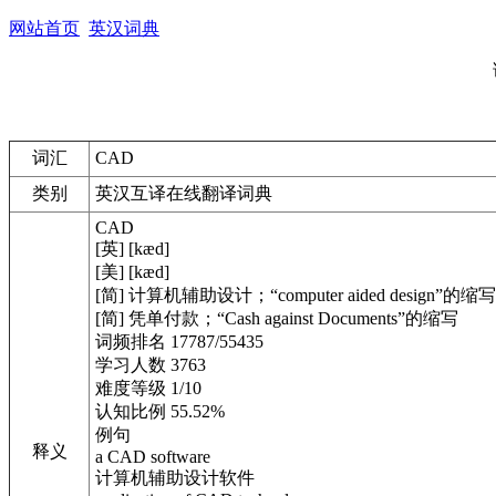
网站首页
英汉词典
词汇
CAD
类别
英汉互译在线翻译词典
CAD
[英] [kæd]
[美] [kæd]
[简] 计算机辅助设计；“computer aided design”的缩写
[简] 凭单付款；“Cash against Documents”的缩写
词频排名 17787/55435
学习人数 3763
难度等级 1/10
认知比例 55.52%
例句
释义
a CAD software
计算机辅助设计软件