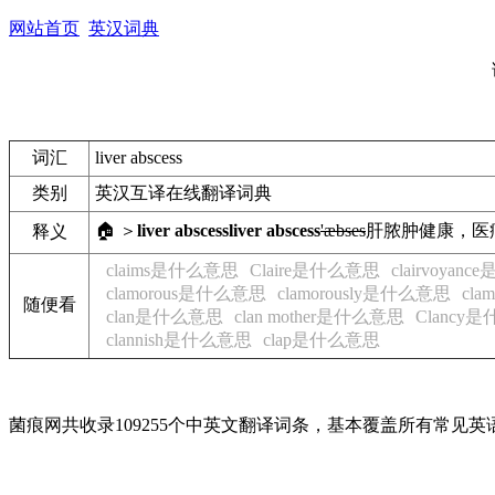
网站首页
英汉词典
词汇
liver abscess
类别
英汉互译在线翻译词典
🏠 ＞
liver abscess
liver abscess
'æbses
肝脓肿
健康，医
释义
claims是什么意思
Claire是什么意思
clairvoya
clamorous是什么意思
clamorously是什么意思
cl
随便看
clan是什么意思
clan mother是什么意思
Clancy
clannish是什么意思
clap是什么意思
菌痕网共收录109255个中英文翻译词条，基本覆盖所有常