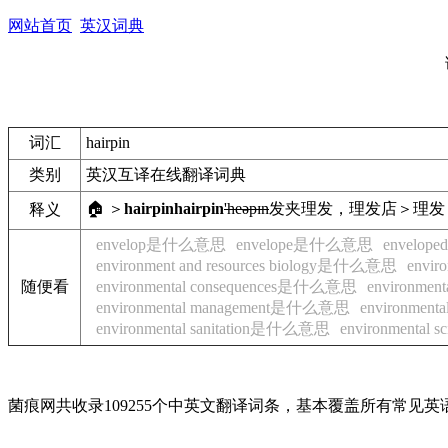
网站首页
英汉词典
词汇
hairpin
类别
英汉互译在线翻译词典
🏠 ＞
hairpin
hairpin
'heəpɪn
发夹
理发，理发店＞理发
释义
envelop是什么意思
envelope是什么意思
envelo
environment and resources biology是什么意思
envi
随便看
environmental consequences是什么意思
environmen
environmental management是什么意思
environmen
environmental sanitation是什么意思
environmenta
菌痕网共收录109255个中英文翻译词条，基本覆盖所有常