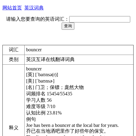
网站首页
英汉词典
请输入您要查询的英语词汇：
词汇
bouncer
类别
英汉互译在线翻译词典
bouncer
[英] [ˈbaʊnsə(r)]
[美] [ˈbaʊnsɚ]
[名] 门卫；保镖；庞然大物
词频排名 15454/55435
学习人数 56
难度等级 7/10
认知比例 23.81%
例句
Joe has been a bouncer at the local bar for years.
释义
乔已在当地洒吧里作了好些年的保安。