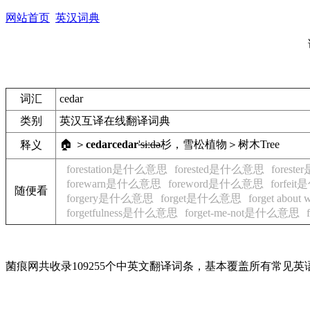
网站首页
英汉词典
词汇
cedar
类别
英汉互译在线翻译词典
🏠 ＞
cedar
cedar
'siːdə
杉，雪松
植物＞树木
Tree
释义
forestation是什么意思
forested是什么意思
fores
forewarn是什么意思
foreword是什么意思
forfe
随便看
forgery是什么意思
forget是什么意思
forget abo
forgetfulness是什么意思
forget-me-not是什么意思
菌痕网共收录109255个中英文翻译词条，基本覆盖所有常