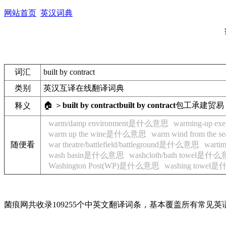
网站首页
英汉词典
词汇
built by contract
类别
英汉互译在线翻译词典
🏠 ＞
built by contract
built by contract
包工承建
贸易
释义
warm/damp environment是什么意思
warming-up 
warm up the wine是什么意思
warm wind from th
随便看
war theatre/battlefield/battleground是什么意思
wart
wash basin是什么意思
washcloth/bath towel是什
Washington Post(WP)是什么意思
washing towe
菌痕网共收录109255个中英文翻译词条，基本覆盖所有常