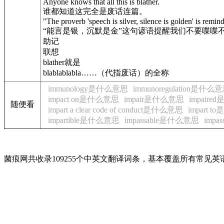
Anyone knows that all this is blather.
谁都知道这完全是废话连篇。
"The proverb 'speech is silver, silence is golden' is remi
“能言是银，沉默是金”这句谚语提醒我们不要喋喋
助记
联想
blather就是
blablablabla……（代指废话）的全称
immunology是什么意思
immunoregulation是什么
impact on是什么意思
impair是什么意思
impair
随便看
impart a clear code of conduct是什么意思
impart 
impartible是什么意思
impassable是什么意思
imp
菌痕网共收录109255个中英文翻译词条，基本覆盖所有常