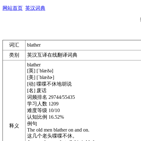
网站首页
英汉词典
词汇
blather
类别
英汉互译在线翻译词典
blather
[英] [ˈblæðə]
[美] [ˈblæðɚ]
[动] 喋喋不休地胡说
[名] 废话
词频排名 29744/55435
学习人数 1209
难度等级 10/10
认知比例 16.52%
例句
释义
The old men blather on and on.
这几个老头喋喋不休。