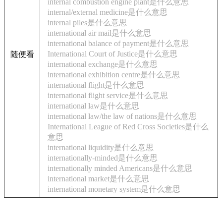
internal combustion engine plant是什么意思
internal/external medicine是什么意思
internal piles是什么意思
international air mail是什么意思
international balance of payment是什么意思
International Court of Justice是什么意思
随便看
international exchange是什么意思
international exhibition centre是什么意思
international flight是什么意思
international flight service是什么意思
international law是什么意思
international law/the law of nations是什么意思
International League of Red Cross Societies是什么
意思
international liquidity是什么意思
internationally-minded是什么意思
internationally minded Americans是什么意思
international market是什么意思
international monetary system是什么意思