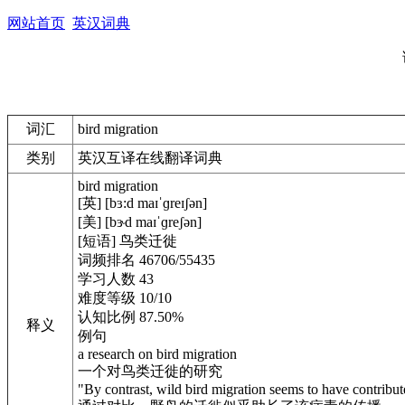
网站首页
英汉词典
词汇
bird migration
类别
英汉互译在线翻译词典
bird migration
[英] [bɜ:d maɪˈɡreɪʃən]
[美] [bɝd maɪˈɡreʃən]
[短语] 鸟类迁徙
词频排名 46706/55435
学习人数 43
难度等级 10/10
认知比例 87.50%
释义
例句
a research on bird migration
一个对鸟类迁徙的研究
"By contrast, wild bird migration seems to have contribute