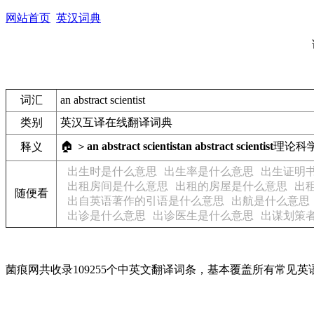
网站首页
英汉词典
词汇
an abstract scientist
类别
英汉互译在线翻译词典
🏠 ＞
an abstract scientist
an abstract scientist
理论科
释义
出生时是什么意思
出生率是什么意思
出生证明
出租房间是什么意思
出租的房屋是什么意思
出
随便看
出自英语著作的引语是什么意思
出航是什么意思
出诊是什么意思
出诊医生是什么意思
出谋划策
菌痕网共收录109255个中英文翻译词条，基本覆盖所有常