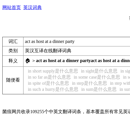
网站首页
英汉词典
词汇
act as host at a dinner party
类别
英汉互译在线翻译词典
🏠 ＞
act as host at a dinner party
act as host at a din
释义
in short supply是什么意思
in sight是什么意思
in 
in so far as是什么意思
in some case是什么意思
in
随便看
in spite of是什么意思
in step是什么意思
in step
in such a hurry是什么意思
in sum是什么意思
in 
菌痕网共收录109255个中英文翻译词条，基本覆盖所有常