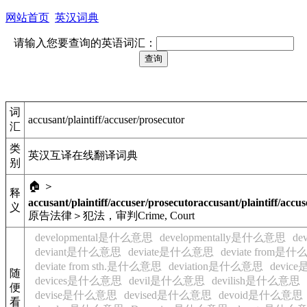
网站首页
英汉词典
请输入您要查询的英语词汇：
词
accusant/plaintiff/accuser/prosecutor
汇
类
英汉互译在线翻译词典
别
🏠 ＞
释
accusant/plaintiff/accuser/prosecutor
accusant/plaintiff/accu
义
原告
法律＞犯法，审判
Crime, Court
developmental是什么意思
developmentally是什么意思
de
deviant是什么意思
deviate是什么意思
deviate from是
deviate from sth.是什么意思
deviation是什么意思
devi
随
devices是什么意思
devil是什么意思
devilish是什么意思
便
devise是什么意思
devised是什么意思
devoid是什么意思
看