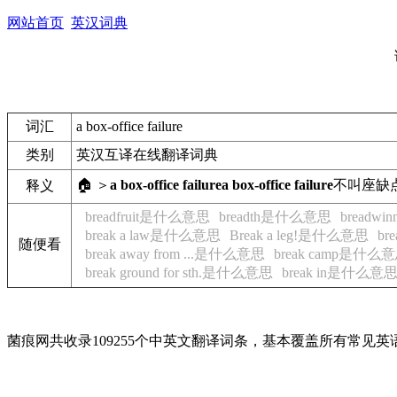
网站首页
英汉词典
词汇
a box-office failure
类别
英汉互译在线翻译词典
🏠 ＞
a box-office failure
a box-office failure
不叫座
缺
释义
breadfruit是什么意思
breadth是什么意思
breadw
break a law是什么意思
Break a leg!是什么意思
br
随便看
break away from ...是什么意思
break camp是什么
break ground for sth.是什么意思
break in是什么意
菌痕网共收录109255个中英文翻译词条，基本覆盖所有常