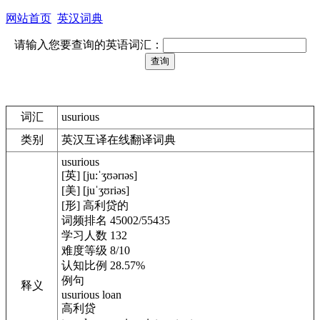
网站首页
英汉词典
请输入您要查询的英语词汇：
词汇
usurious
类别
英汉互译在线翻译词典
usurious
[英] [ju:ˈʒʊərɪəs]
[美] [juˈʒʊriəs]
[形] 高利贷的
词频排名 45002/55435
学习人数 132
难度等级 8/10
认知比例 28.57%
例句
释义
usurious loan
高利贷