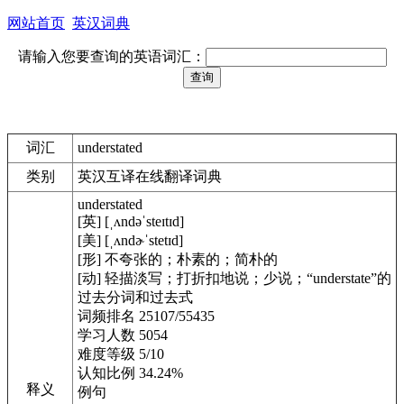
网站首页
英汉词典
请输入您要查询的英语词汇：
词汇
understated
类别
英汉互译在线翻译词典
understated
[英] [ˌʌndəˈsteɪtɪd]
[美] [ˌʌndɚˈstetɪd]
[形] 不夸张的；朴素的；简朴的
[动] 轻描淡写；打折扣地说；少说；“understate”的
过去分词和过去式
词频排名 25107/55435
学习人数 5054
难度等级 5/10
认知比例 34.24%
释义
例句