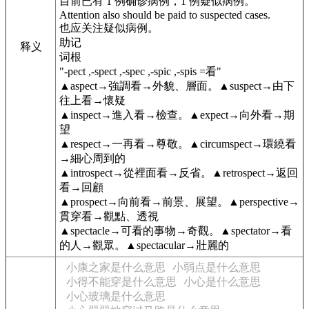
目前已有 1 例确诊病例，1 例疑似病例。
Attention also should be paid to suspected cases.
也应关注疑似病例。
助记
释义
词根
"-pect ,-spect ,-spec ,-spic ,-spis =看"
▲aspect→強調看→外貌、層面。▲suspect→由下
往上看→懷疑
▲inspect→進入看→檢查。▲expect→向外看→期
望
▲respect→一再看→尊敬。▲circumspect→環繞看
→細心周到的
▲introspect→從裡面看→反省。▲retrospect→返回
看→回顧
▲prospect→向前看→前景、展望。▲perspective→
貫穿看→觀點、透視
▲spectacle→可看的事物→奇觀。▲spectator→看
的人→觀眾。▲spectacular→壯麗的
小康之家是什么意思
小弱点是什么意思
小得不能穿是什么意思
小心是什么意思
小心玻璃是什么意思