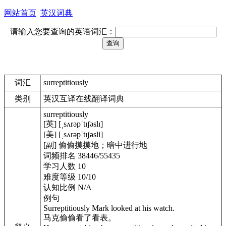
网站首页
英汉词典
请输入您要查询的英语词汇：
词汇
surreptitiously
类别
英汉互译在线翻译词典
surreptitiously
[英] [ˌsʌrəpˈtɪʃəslɪ]
[美] [ˌsʌrəpˈtɪʃəsli]
[副] 偷偷摸摸地；暗中进行地
词频排名 38446/55435
学习人数 10
难度等级 10/10
认知比例 N/A
例句
Surreptitiously Mark looked at his watch.
马克偷偷看了看表。