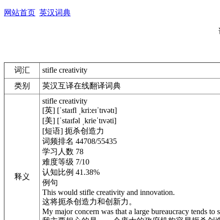
网站首页
英汉词典
词汇
stifle creativity
类别
英汉互译在线翻译词典
stifle creativity
[英] [ˈstaɪfl ˌkri:eɪˈtɪvətɪ]
[美] [ˈstaɪfəl ˌkrieˈtɪvəti]
[短语] 扼杀创造力
词频排名 44708/55435
学习人数 78
难度等级 7/10
认知比例 41.38%
释义
例句
This would stifle creativity and innovation.
这将扼杀创造力和创新力。
My major concern was that a large bureaucracy tends to sti