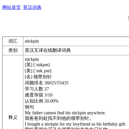
网站首页
英汉词典
词汇
stickpin
类别
英汉互译在线翻译词典
stickpin
[英] [ˈstɪkpɪn]
[美] [ˈstɪkˌpɪn]
[名] 领带别针
词频排名 36025/55435
学习人数 27
难度等级 3/10
认知比例 20.00%
例句
My father cannot find his stickpin anywhere.
释义
我爸爸到处找不到他的领带别针。
I bought a stickpin for my boyfriend as his birthday gift.