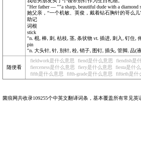
我给男朋友买了个领带别针作为生日礼物。
"Her father — ""a sharp, beautiful dude with a diamond 
她父亲，“一个机敏、英俊，戴着钻石胸针的哥么儿
助记
词根
stick
"n. 棍, 棒, 刺, 枯枝, 茎, 条状物 vt. 插进, 刺入, 钉住,
pin
"n. 大头针, 针, 别针, 栓, 销子, 图钉, 插头, 管脚, 品
fieldwork是什么意思
fiend是什么意思
fiendis
随便看
fierceness是什么意思
fiery是什么意思
fiesta是
fifth是什么意思
fifth-grade是什么意思
fiftieth
菌痕网共收录109255个中英文翻译词条，基本覆盖所有常