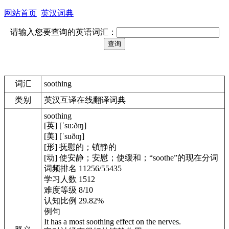
网站首页
英汉词典
请输入您要查询的英语词汇：
词汇
soothing
类别
英汉互译在线翻译词典
soothing
[英] [ˈsu:ðɪŋ]
[美] [ˈsuðɪŋ]
[形] 抚慰的；镇静的
[动] 使安静；安慰；使缓和；“soothe”的现在分词
词频排名 11256/55435
学习人数 1512
难度等级 8/10
认知比例 29.82%
例句
It has a most soothing effect on the nerves.