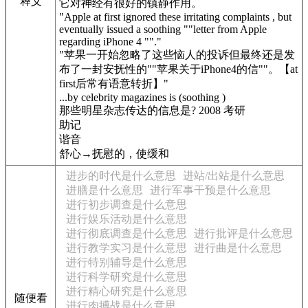
释义
它对神经有很好的镇静作用。
"Apple at first ignored these irritating complaints , but
eventually issued a soothing ""letter from Apple
regarding iPhone 4 ""."
"苹果一开始忽略了这些恼人的投诉但最终还是发
布了一封安抚性的""苹果关于iPhone4的信""。【at
first后常有语意转折】"
...by celebrity magazines is (soothing )
那些明星杂志传达的信息是? 2008 考研
助记
谐音
舒心→抚慰的，使缓和
进步的时代是什么意思
进站/出站是什么意思
进膳是什么意思
进行军事干预是什么意思
进行初步调查是什么意思
进行娱乐活动是什么意思
进行彻底调查是什么意思
进行批评是什么意思
进行教学实习是什么意思
进行曲是什么意思
进行特别辅导是什么意思
进行科学研究是什么意思
进行精心研究是什么意思
随便看
进行肉搏战是什么意思