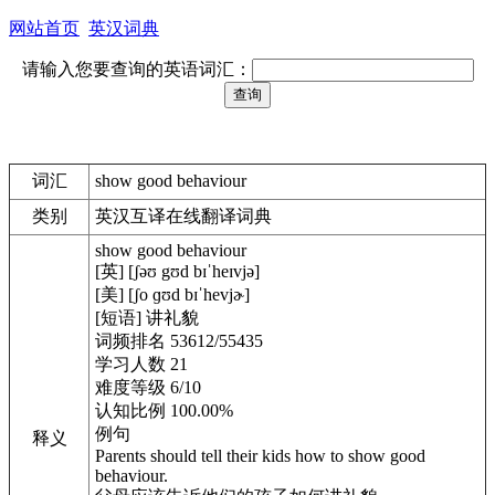
网站首页
英汉词典
请输入您要查询的英语词汇：
词汇
show good behaviour
类别
英汉互译在线翻译词典
show good behaviour
[英] [ʃəʊ gʊd bɪˈheɪvjə]
[美] [ʃo ɡʊd bɪˈhevjɚ]
[短语] 讲礼貌
词频排名 53612/55435
学习人数 21
难度等级 6/10
认知比例 100.00%
例句
释义
Parents should tell their kids how to show good
behaviour.