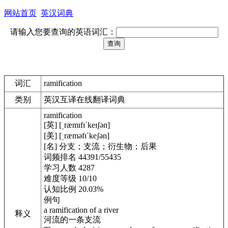
网站首页
英汉词典
请输入您要查询的英语词汇：
词汇
ramification
类别
英汉互译在线翻译词典
ramification
[英] [ˌræmɪfɪˈkeɪʃən]
[美] [ˌræməfɪˈkeʃən]
[名] 分支；支流；衍生物；后果
词频排名 44391/55435
学习人数 4287
难度等级 10/10
认知比例 20.03%
例句
a ramification of a river
释义
河流的一条支流