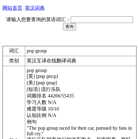
网站首页
英汉词典
请输入您要查询的英语词汇：
词汇
pop group
类别
英汉互译在线翻译词典
pop group
[英] [pɒp ɡru:p]
[美] [pɑp ɡrup]
[短语] 流行乐队
词频排名 44266/55435
学习人数 N/A
难度等级 10/10
认知比例 N/A
例句
"The pop group raced for their car, pursued by fans in
full cry."