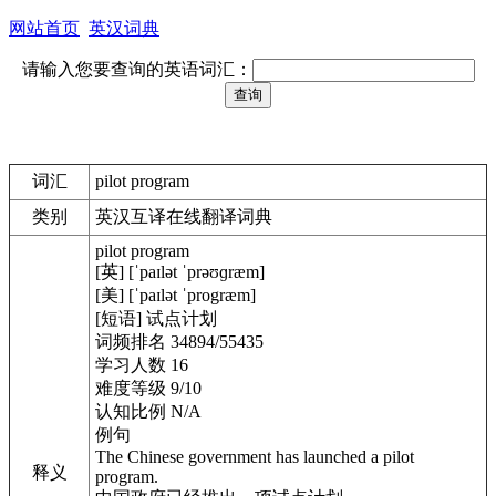
网站首页
英汉词典
请输入您要查询的英语词汇：
词汇
pilot program
类别
英汉互译在线翻译词典
pilot program
[英] [ˈpaɪlət ˈprəʊɡræm]
[美] [ˈpaɪlət ˈprogræm]
[短语] 试点计划
词频排名 34894/55435
学习人数 16
难度等级 9/10
认知比例 N/A
例句
The Chinese government has launched a pilot
释义
program.