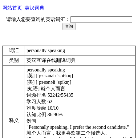
网站首页
英汉词典
请输入您要查询的英语词汇：
词汇
personally speaking
类别
英汉互译在线翻译词典
personally speaking
[英] [ˈpɜ:sənəlɪ ˈspi:kɪŋ]
[美] [ˈpɝsənəli ˈspikɪŋ]
[短语] 就个人而言
词频排名 52242/55435
学习人数 62
难度等级 10/10
认知比例 86.96%
释义
例句
"Personally speaking, I prefer the second candidate."
就个人而言，我更喜欢第二个候选人。