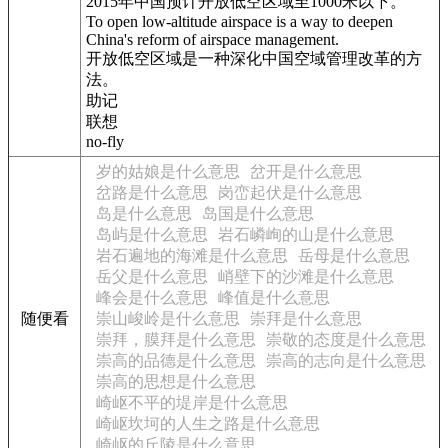
2015年中国预计开放低空区域至1000米以下。
To open low-altitude airspace is a way to deepen
China's reform of airspace management.
开放低空区域是一种深化中国空域管理改革的方
法。
助记
联想
no-fly
岁的姑娘是什么意思
岔开是什么意思
岔路是什么意思
岗峦起伏是什么意思
岛是什么意思
岛国是什么意思
岛屿是什么意思
岩石嶙峋的山是什么意思
岩石遍地的海滩是什么意思
岳母是什么意思
岳父是什么意思
峭壁下的沙滩是什么意思
峰会是什么意思
峰值是什么意思
随便看
崇山峻岭是什么意思
崇拜是什么意思
崇拜，膜拜是什么意思
崇敬的态度是什么意思
崇高的品德是什么意思
崇高的志向是什么意思
崇高的思想是什么意思
崎岖不平的堤岸是什么意思
崎岖坎坷的人生之路是什么意思
崎岖的丘陵是什么意思