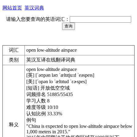
网站首页
英汉词典
请输入您要查询的英语词汇：
词汇
open low-altitude airspace
类别
英汉互译在线翻译词典
open low-altitude airspace
[英] [ˈəʊpən ləʊ ˈæltɪtju:d ˈeəspeɪs]
[美] [ˈopən lo ˈæltɪtud ˈɛɚspes]
[短语] 开放低空空域
词频排名 51885/55435
学习人数 8
难度等级 10/10
认知比例 33.33%
例句
释义
"China is expected to open low-altitude airspace below
1,000 meters in 2015."