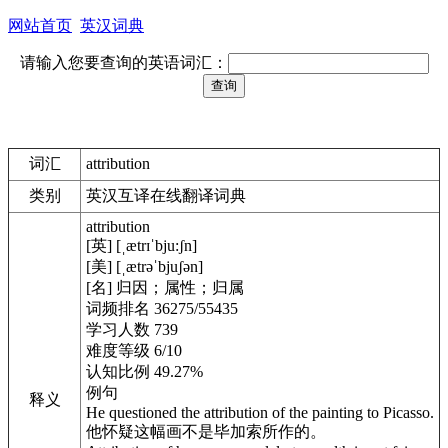
网站首页
英汉词典
请输入您要查询的英语词汇：
词汇
attribution
类别
英汉互译在线翻译词典
attribution
[英] [ˌætrɪˈbju:ʃn]
[美] [ˌætrəˈbjuʃən]
[名] 归因；属性；归属
词频排名 36275/55435
学习人数 739
难度等级 6/10
认知比例 49.27%
例句
释义
He questioned the attribution of the painting to Picasso.
他怀疑这幅画不是毕加索所作的。