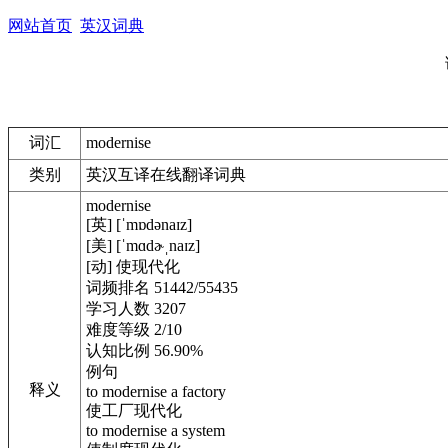
网站首页
英汉词典
词汇
modernise
类别
英汉互译在线翻译词典
modernise
[英] [ˈmɒdənaɪz]
[美] [ˈmɑdɚˌnaɪz]
[动] 使现代化
词频排名 51442/55435
学习人数 3207
难度等级 2/10
认知比例 56.90%
例句
释义
to modernise a factory
使工厂现代化
to modernise a system