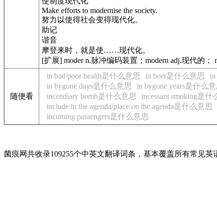
使制度现代化
Make efforts to modernise the society.
努力以使得社会变得现代化。
助记
谐音
摩登来时，就是使……现代化。
[扩展] moder n.脉冲编码装置；modern adj.现代的； m
in bad/poor health是什么意思
in beer是什么意思
i
in bygone days是什么意思
in bygone years是什么
随便看
incendiary bomb是什么意思
incessant smoking
include in the agenda/place on the agenda是什么意思
incoming passengers是什么意思
菌痕网共收录109255个中英文翻译词条，基本覆盖所有常