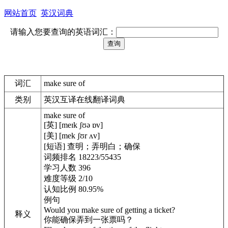
网站首页
英汉词典
请输入您要查询的英语词汇：
词汇
make sure of
类别
英汉互译在线翻译词典
make sure of
[英] [meɪk ʃʊə ɒv]
[美] [mek ʃʊr ʌv]
[短语] 查明；弄明白；确保
词频排名 18223/55435
学习人数 396
难度等级 2/10
认知比例 80.95%
例句
Would you make sure of getting a ticket?
释义
你能确保弄到一张票吗？