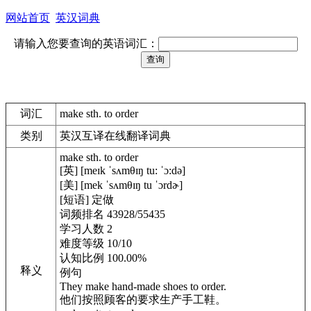
网站首页
英汉词典
请输入您要查询的英语词汇：
词汇
make sth. to order
类别
英汉互译在线翻译词典
make sth. to order
[英] [meɪk ˈsʌmθɪŋ tu: ˈɔ:də]
[美] [mek ˈsʌmθɪŋ tu ˈɔrdɚ]
[短语] 定做
词频排名 43928/55435
学习人数 2
难度等级 10/10
认知比例 100.00%
释义
例句
They make hand-made shoes to order.
他们按照顾客的要求生产手工鞋。